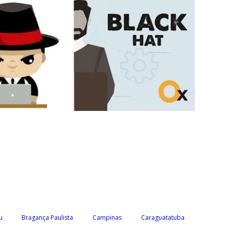
u
Bragança Paulista
Campinas
Caraguatatuba