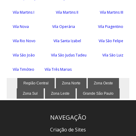
Vila Martins I
Vila Martins II
Vila Martins III
Vila Nova
Vila Operária
Vila Piagentino
Vila Rio Novo
Vila Santa Izabel
Vila São Felipe
Vila São João
Vila São Judas Tadeu
Vila São Luiz
Vila Timóteo
Vila Três Marias
Região Central
Zona Norte
Zona Oeste
Zona Sul
Zona Leste
Grande São Paulo
NAVEGAÇÃO
Criação de Sites