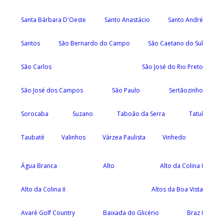
Santa Bárbara D'Oeste
Santo Anastácio
Santo André
Santos
São Bernardo do Campo
São Caetano do Sul
São Carlos
São José do Rio Preto
São José dos Campos
São Paulo
Sertãozinho
Sorocaba
Suzano
Taboão da Serra
Tatuí
Taubaté
Valinhos
Várzea Paulista
Vinhedo
Água Branca
Alto
Alto da Colina I
Alto da Colina II
Altos da Boa Vista
Avaré Golf Country
Baixada do Glicério
Braz I