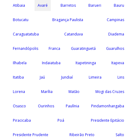
Atibaia
Avaré
Barretos
Barueri
Bauru
Botucatu
Bragança Paulista
Campinas
Caraguatatuba
Catanduva
Diadema
Fernandópolis
Franca
Guaratinguetá
Guarulhos
Ilhabela
Indaiatuba
Itapetininga
Itapeva
Itatiba
Jaú
Jundiaí
Limeira
Lins
Lorena
Marília
Matão
Mogi das Cruzes
Osasco
Ourinhos
Paulínia
Pindamonhangaba
Piracicaba
Poá
Presidente Epitácio
Presidente Prudente
Ribeirão Preto
Salto