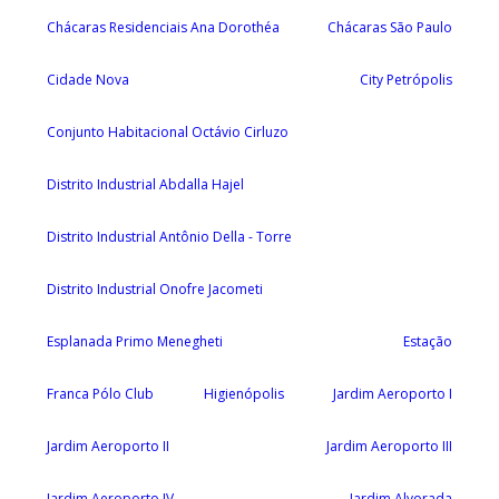
Chácaras Residenciais Ana Dorothéa
Chácaras São Paulo
Cidade Nova
City Petrópolis
Conjunto Habitacional Octávio Cirluzo
Distrito Industrial Abdalla Hajel
Distrito Industrial Antônio Della - Torre
Distrito Industrial Onofre Jacometi
Esplanada Primo Menegheti
Estação
Franca Pólo Club
Higienópolis
Jardim Aeroporto I
Jardim Aeroporto II
Jardim Aeroporto III
Jardim Aeroporto IV
Jardim Alvorada