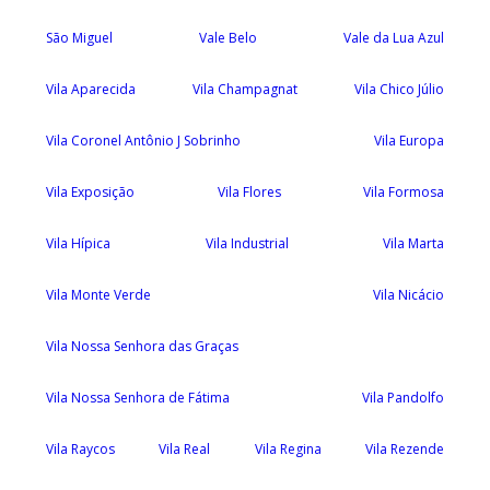
São Miguel
Vale Belo
Vale da Lua Azul
Vila Aparecida
Vila Champagnat
Vila Chico Júlio
Vila Coronel Antônio J Sobrinho
Vila Europa
Vila Exposição
Vila Flores
Vila Formosa
Vila Hípica
Vila Industrial
Vila Marta
Vila Monte Verde
Vila Nicácio
Vila Nossa Senhora das Graças
Vila Nossa Senhora de Fátima
Vila Pandolfo
Vila Raycos
Vila Real
Vila Regina
Vila Rezende