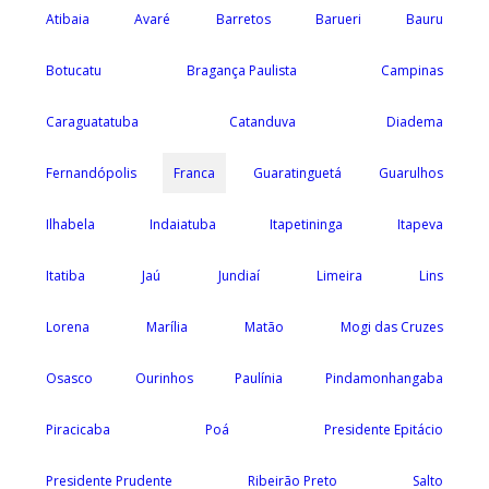
Atibaia
Avaré
Barretos
Barueri
Bauru
Botucatu
Bragança Paulista
Campinas
Caraguatatuba
Catanduva
Diadema
Fernandópolis
Franca
Guaratinguetá
Guarulhos
Ilhabela
Indaiatuba
Itapetininga
Itapeva
Itatiba
Jaú
Jundiaí
Limeira
Lins
Lorena
Marília
Matão
Mogi das Cruzes
Osasco
Ourinhos
Paulínia
Pindamonhangaba
Piracicaba
Poá
Presidente Epitácio
Presidente Prudente
Ribeirão Preto
Salto