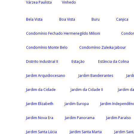
Várzea Paulista
Vinhedo
Bela Vista
Boa Vista
Buru
Canjica
Condomínio Fechado Hermenegildo Milioni
Condom
Condomínio Monte Belo
Condomínio Zuleika Jabour
Distrito Industrial II
Estação
Estância da Colina
Jardim Arquidiocesano
Jardim Bandeirantes
Jard
Jardim da Cidade
Jardim da Cidade II
Jardim da
Jardim Elizabeth
Jardim Europa
Jardim Independênc
Jardim Nova Era
Jardim Panorama
Jardim Paraíso
Jardim Santa Lúcia
Jardim Santa Marta
Jardim Santa