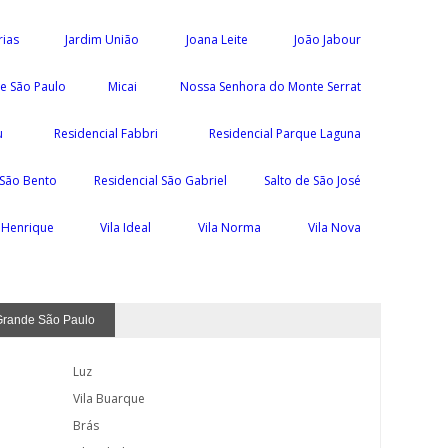
rias
Jardim União
Joana Leite
João Jabour
e São Paulo
Micai
Nossa Senhora do Monte Serrat
u
Residencial Fabbri
Residencial Parque Laguna
 São Bento
Residencial São Gabriel
Salto de São José
a Henrique
Vila Ideal
Vila Norma
Vila Nova
Grande São Paulo
Luz
Vila Buarque
Brás