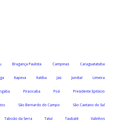
u
Bragança Paulista
Campinas
Caraguatatuba
nga
Itapeva
Itatiba
Jaú
Jundiaí
Limeira
ngaba
Piracicaba
Poá
Presidente Epitácio
tos
São Bernardo do Campo
São Caetano do Sul
Taboão da Serra
Tatuí
Taubaté
Valinhos