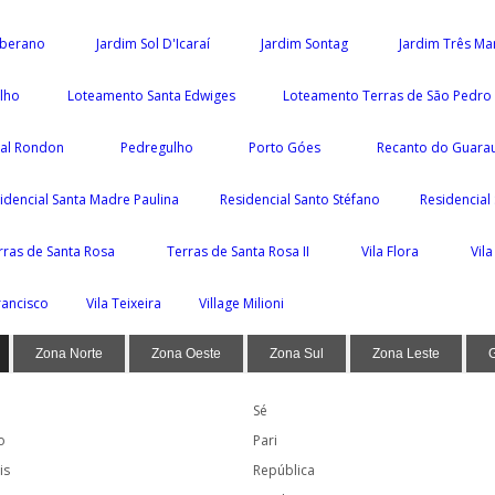
oberano
Jardim Sol D'Icaraí
Jardim Sontag
Jardim Três Ma
ilho
Loteamento Santa Edwiges
Loteamento Terras de São Pedro 
ial Rondon
Pedregulho
Porto Góes
Recanto do Guara
idencial Santa Madre Paulina
Residencial Santo Stéfano
Residencial
rras de Santa Rosa
Terras de Santa Rosa II
Vila Flora
Vil
rancisco
Vila Teixeira
Village Milioni
Zona Norte
Zona Oeste
Zona Sul
Zona Leste
Sé
o
Pari
is
República