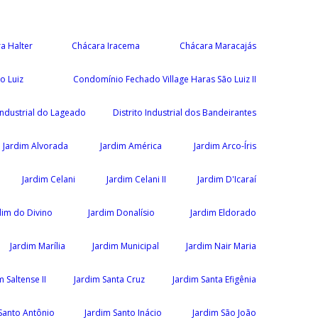
a Halter
Chácara Iracema
Chácara Maracajás
o Luiz
Condomínio Fechado Village Haras São Luiz II
 Industrial do Lageado
Distrito Industrial dos Bandeirantes
Jardim Alvorada
Jardim América
Jardim Arco-Íris
Jardim Celani
Jardim Celani II
Jardim D'Icaraí
dim do Divino
Jardim Donalísio
Jardim Eldorado
Jardim Marília
Jardim Municipal
Jardim Nair Maria
m Saltense II
Jardim Santa Cruz
Jardim Santa Efigênia
Santo Antônio
Jardim Santo Inácio
Jardim São João