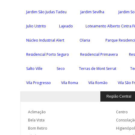
Jardim São Judas Tadeu
Jardim Sevilha
Jardim S
Julio Ustrito
Lajeado
Loteamento Alberto Cintra F
Núcleo Industrial Alert
Olaria
Parque Residenc
Residencial Porto Seguro
Residencial Primavera
Res
Salto Ville
Seco
Terras de Mont Serrat
Te
Vila Progresso
Vila Roma
Vila Romão
Vila São F
Região Central
Aclimação
Centro
Bela Vista
Consolaçã
Bom Retiro
Higienópol