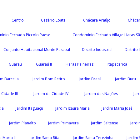
Centro
Cesário Loate
Chácara Araújo
Chácar
ínio Fechado Piccolo Paese
Condomínio Fechado Village Haras Sã
Conjunto Habitacional Monte Pascoal
Distrito Industrial
Distrito
Guaraú
Guaraú II
Haras Paineiras
Itapecerica
im Barcella
Jardim Bom Retiro
Jardim Brasil
Jardim Buru
 Cidade III
Jardim da Cidade IV
Jardim das Nações
Jar
ia
Jardim Itaguaçu
Jardim Izaura Maria
Jardim Maria José
Jardim Planalto
Jardim Primavera
Jardim Saltense
Jardi
 Marta III
Jardim Santa Rita
Jardim Santa Terezinha
Jardim 