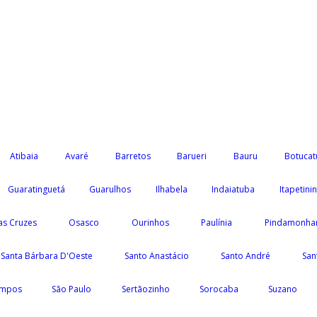
Atibaia
Avaré
Barretos
Barueri
Bauru
Botucat
Guaratinguetá
Guarulhos
Ilhabela
Indaiatuba
Itapetini
as Cruzes
Osasco
Ourinhos
Paulínia
Pindamonha
Santa Bárbara D'Oeste
Santo Anastácio
Santo André
San
ampos
São Paulo
Sertãozinho
Sorocaba
Suzano