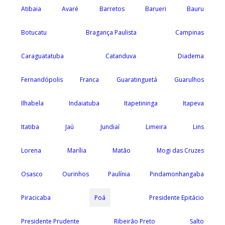
Atibaia
Avaré
Barretos
Barueri
Bauru
Botucatu
Bragança Paulista
Campinas
Caraguatatuba
Catanduva
Diadema
Fernandópolis
Franca
Guaratinguetá
Guarulhos
Ilhabela
Indaiatuba
Itapetininga
Itapeva
Itatiba
Jaú
Jundiaí
Limeira
Lins
Lorena
Marília
Matão
Mogi das Cruzes
Osasco
Ourinhos
Paulínia
Pindamonhangaba
Piracicaba
Poá
Presidente Epitácio
Presidente Prudente
Ribeirão Preto
Salto