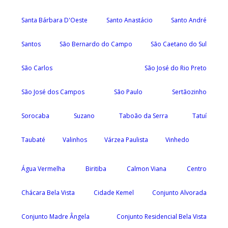
Santa Bárbara D'Oeste
Santo Anastácio
Santo André
Santos
São Bernardo do Campo
São Caetano do Sul
São Carlos
São José do Rio Preto
São José dos Campos
São Paulo
Sertãozinho
Sorocaba
Suzano
Taboão da Serra
Tatuí
Taubaté
Valinhos
Várzea Paulista
Vinhedo
Água Vermelha
Biritiba
Calmon Viana
Centro
Chácara Bela Vista
Cidade Kemel
Conjunto Alvorada
Conjunto Madre Ângela
Conjunto Residencial Bela Vista