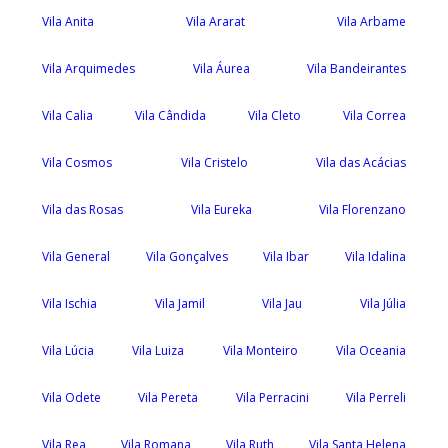
Vila Anita
Vila Ararat
Vila Arbame
Vila Arquimedes
Vila Áurea
Vila Bandeirantes
Vila Calia
Vila Cândida
Vila Cleto
Vila Correa
Vila Cosmos
Vila Cristelo
Vila das Acácias
Vila das Rosas
Vila Eureka
Vila Florenzano
Vila General
Vila Gonçalves
Vila Ibar
Vila Idalina
Vila Ischia
Vila Jamil
Vila Jau
Vila Júlia
Vila Lúcia
Vila Luiza
Vila Monteiro
Vila Oceania
Vila Odete
Vila Pereta
Vila Perracini
Vila Perreli
Vila Rea
Vila Romana
Vila Ruth
Vila Santa Helena