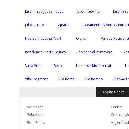
Jardim São Judas Tadeu
Jardim Sevilha
Jardim S
Julio Ustrito
Lajeado
Loteamento Alberto Cintra F
Núcleo Industrial Alert
Olaria
Parque Residenc
Residencial Porto Seguro
Residencial Primavera
Res
Salto Ville
Seco
Terras de Mont Serrat
Te
Vila Progresso
Vila Roma
Vila Romão
Vila São F
Região Central
Aclimação
Centro
Bela Vista
Consolaçã
Bom Retiro
Higienópol