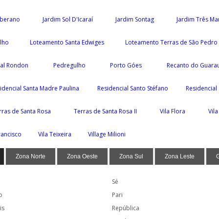
oberano
Jardim Sol D'Icaraí
Jardim Sontag
Jardim Três Ma
ilho
Loteamento Santa Edwiges
Loteamento Terras de São Pedro 
ial Rondon
Pedregulho
Porto Góes
Recanto do Guara
idencial Santa Madre Paulina
Residencial Santo Stéfano
Residencial
rras de Santa Rosa
Terras de Santa Rosa II
Vila Flora
Vil
rancisco
Vila Teixeira
Village Milioni
Zona Norte
Zona Oeste
Zona Sul
Zona Leste
Sé
o
Pari
is
República