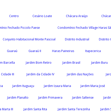
Centro
Cesário Loate
Chácara Araújo
Chácar
ínio Fechado Piccolo Paese
Condomínio Fechado Village Haras Sã
Conjunto Habitacional Monte Pascoal
Distrito Industrial
Distrito
Guaraú
Guaraú II
Haras Paineiras
Itapecerica
im Barcella
Jardim Bom Retiro
Jardim Brasil
Jardim Buru
 Cidade III
Jardim da Cidade IV
Jardim das Nações
Jar
ia
Jardim Itaguaçu
Jardim Izaura Maria
Jardim Maria José
Jardim Planalto
Jardim Primavera
Jardim Saltense
Jardi
 Marta III
Jardim Santa Rita
Jardim Santa Terezinha
Jardim 