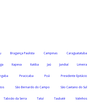
u
Bragança Paulista
Campinas
Caraguatatuba
nga
Itapeva
Itatiba
Jaú
Jundiaí
Limeira
ngaba
Piracicaba
Poá
Presidente Epitácio
tos
São Bernardo do Campo
São Caetano do Sul
Taboão da Serra
Tatuí
Taubaté
Valinhos