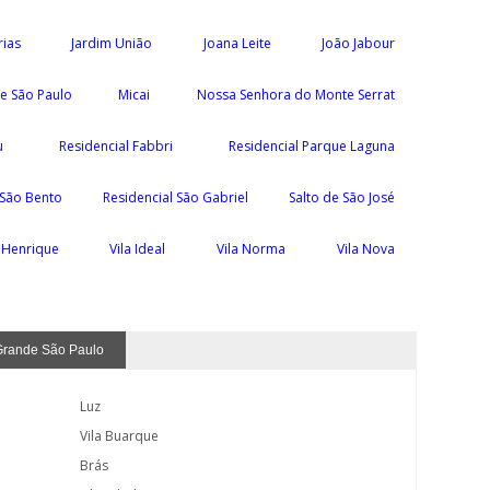
rias
Jardim União
Joana Leite
João Jabour
e São Paulo
Micai
Nossa Senhora do Monte Serrat
u
Residencial Fabbri
Residencial Parque Laguna
 São Bento
Residencial São Gabriel
Salto de São José
a Henrique
Vila Ideal
Vila Norma
Vila Nova
Grande São Paulo
Luz
Vila Buarque
Brás