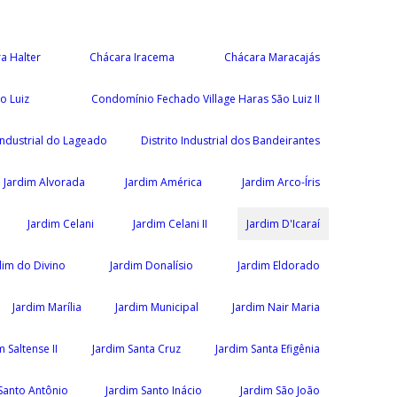
a Halter
Chácara Iracema
Chácara Maracajás
o Luiz
Condomínio Fechado Village Haras São Luiz II
 Industrial do Lageado
Distrito Industrial dos Bandeirantes
Jardim Alvorada
Jardim América
Jardim Arco-Íris
Jardim Celani
Jardim Celani II
Jardim D'Icaraí
dim do Divino
Jardim Donalísio
Jardim Eldorado
Jardim Marília
Jardim Municipal
Jardim Nair Maria
m Saltense II
Jardim Santa Cruz
Jardim Santa Efigênia
Santo Antônio
Jardim Santo Inácio
Jardim São João