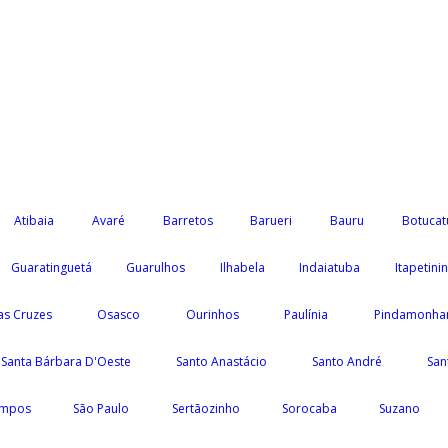
Atibaia
Avaré
Barretos
Barueri
Bauru
Botucat
Guaratinguetá
Guarulhos
Ilhabela
Indaiatuba
Itapetini
as Cruzes
Osasco
Ourinhos
Paulínia
Pindamonha
Santa Bárbara D'Oeste
Santo Anastácio
Santo André
San
ampos
São Paulo
Sertãozinho
Sorocaba
Suzano