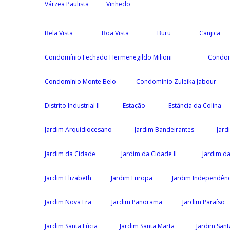
Várzea Paulista
Vinhedo
Bela Vista
Boa Vista
Buru
Canjica
Condomínio Fechado Hermenegildo Milioni
Condom
Condomínio Monte Belo
Condomínio Zuleika Jabour
Distrito Industrial II
Estação
Estância da Colina
Jardim Arquidiocesano
Jardim Bandeirantes
Jard
Jardim da Cidade
Jardim da Cidade II
Jardim da
Jardim Elizabeth
Jardim Europa
Jardim Independênc
Jardim Nova Era
Jardim Panorama
Jardim Paraíso
Jardim Santa Lúcia
Jardim Santa Marta
Jardim Santa