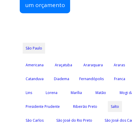
um orçamento
São Paulo
Americana
Araçatuba
Araraquara
Araras
Catanduva
Diadema
Fernandópolis
Franca
Lins
Lorena
Marília
Matão
Mogi d
Presidente Prudente
Ribeirão Preto
Salto
São Carlos
São José do Rio Preto
São José dos C