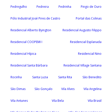
Pedregulho
Pedreira
Pedrinha
Pingo de Ouro
Pólo Industrial José Pires de Castro
Portal das Colinas
Residencial Alberto Byington
Residencial Augusto Filippo
Residencial COOPEMI I
Residencial Esplanada
Residencial Hípica
Residencial Nino
Residencial Santa Bárbara
Residencial Village Santana
Rocinha
Santa Luzia
Santa Rita
São Benedito
São Dimas
São Gonçalo
Vila Alves
Vila Angelina
Vila Antunes
Vila Bela
Vila Brasil