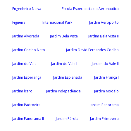
Engenheiro Neiva
Escola Especialista da Aeronáutica
Figueira
Internacional Park
Jardim Aeroporto
Jardim Alvorada
Jardim Bela Vista
Jardim Bela Vista II
Jardim Coelho Neto
Jardim David Fernandes Coelho
Jardim do Vale
Jardim do Vale I
Jardim do Vale II
Jardim Esperança
Jardim Esplanada
Jardim França I
Jardim Ícaro
Jardim Indepedência
Jardim Modelo
Jardim Padroeira
Jardim Panorama
Jardim Panorama II
Jardim Pérola
Jardim Primavera