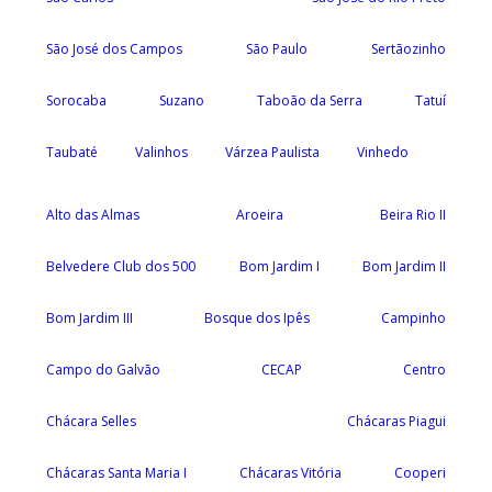
São José dos Campos
São Paulo
Sertãozinho
Sorocaba
Suzano
Taboão da Serra
Tatuí
Taubaté
Valinhos
Várzea Paulista
Vinhedo
Alto das Almas
Aroeira
Beira Rio II
Belvedere Club dos 500
Bom Jardim I
Bom Jardim II
Bom Jardim III
Bosque dos Ipês
Campinho
Campo do Galvão
CECAP
Centro
Chácara Selles
Chácaras Piagui
Chácaras Santa Maria I
Chácaras Vitória
Cooperi