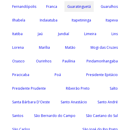
Fernandópolis
Franca
Guaratinguetá
Guarulhos
Ilhabela
Indaiatuba
Itapetininga
Itapeva
Itatiba
Jaú
Jundiaí
Limeira
Lins
Lorena
Marília
Matão
Mogi das Cruzes
Osasco
Ourinhos
Paulínia
Pindamonhangaba
Piracicaba
Poá
Presidente Epitácio
Presidente Prudente
Ribeirão Preto
Salto
Santa Bárbara D'Oeste
Santo Anastácio
Santo André
Santos
São Bernardo do Campo
São Caetano do Sul
São Carlos
São José do Rio Preto