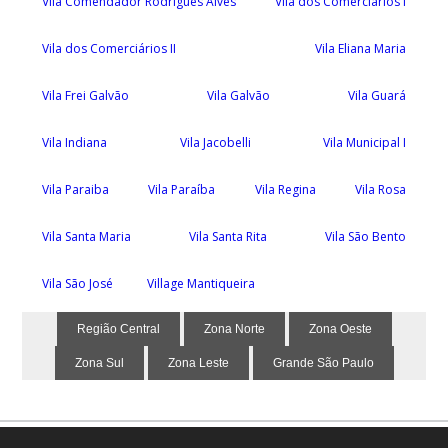
Vila Comendador Rodrigues Alves
Vila dos Comerciários I
Vila dos Comerciários II
Vila Eliana Maria
Vila Frei Galvão
Vila Galvão
Vila Guará
Vila Indiana
Vila Jacobelli
Vila Municipal I
Vila Paraiba
Vila Paraíba
Vila Regina
Vila Rosa
Vila Santa Maria
Vila Santa Rita
Vila São Bento
Vila São José
Village Mantiqueira
Região Central
Zona Norte
Zona Oeste
Zona Sul
Zona Leste
Grande São Paulo