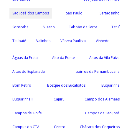
São José dos Campos
São Paulo
Sertãozinho
Sorocaba
Suzano
Taboão da Serra
Tatuí
Taubaté
Valinhos
Várzea Paulista
Vinhedo
Águas da Prata
Alto da Ponte
Altos da Vila Paiva
Altos do Esplanada
bairros da Pernambucana
Bom Retiro
Bosque dos Eucaliptos
Buquirinha
Buquirinha II
Cajuru
Campo dos Alemães
Campos de Golfe
Campos de São José
Campus do CTA
Centro
Chácara dos Coqueiros