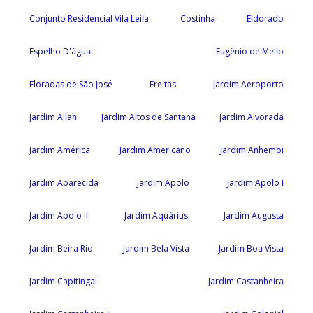
Conjunto Residencial Vila Leila
Costinha
Eldorado
Espelho D'água
Eugênio de Mello
Floradas de São José
Freitas
Jardim Aeroporto
Jardim Allah
Jardim Altos de Santana
Jardim Alvorada
Jardim América
Jardim Americano
Jardim Anhembi
Jardim Aparecida
Jardim Apolo
Jardim Apolo I
Jardim Apolo II
Jardim Aquárius
Jardim Augusta
Jardim Beira Rio
Jardim Bela Vista
Jardim Boa Vista
Jardim Capitingal
Jardim Castanheira