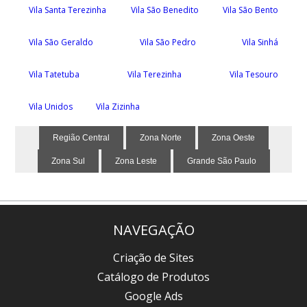
Vila Santa Terezinha
Vila São Benedito
Vila São Bento
Vila São Geraldo
Vila São Pedro
Vila Sinhá
Vila Tatetuba
Vila Terezinha
Vila Tesouro
Vila Unidos
Vila Zizinha
Região Central
Zona Norte
Zona Oeste
Zona Sul
Zona Leste
Grande São Paulo
NAVEGAÇÃO
Criação de Sites
Catálogo de Produtos
Google Ads