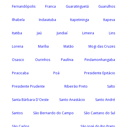
Fernandópolis
Franca
Guaratinguetá
Guarulhos
Ilhabela
Indaiatuba
Itapetininga
Itapeva
Itatiba
Jaú
Jundiaí
Limeira
Lins
Lorena
Marília
Matão
Mogi das Cruzes
Osasco
Ourinhos
Paulínia
Pindamonhangaba
Piracicaba
Poá
Presidente Epitácio
Presidente Prudente
Ribeirão Preto
Salto
Santa Bárbara D'Oeste
Santo Anastácio
Santo André
Santos
São Bernardo do Campo
São Caetano do Sul
São Carlos
São José do Rio Preto