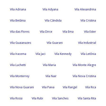
Vila Adriana
Vila Adyana
Vila Alexandrina
Vila Betânia
Vila Cândida
Vila Cristina
Vila das Flores
Vila Dirce
Vila Ema
Vila Ester
Vila Guaianazes
Vila Guarani
Vila Industrial
Vila Iracema
Vila Jaci
Vila Kennedy
Vila Letônia
Vila Luchetti
Vila Maria
Vila Monte Alegre
Vila Monterrey
Vila Nair
Vila Nova Cristina
Vila Nova Guarani
Vila Paiva
Vila Rangel
Vila Rica
Vila Rossi
Vila Rubi
Vila Sanches
Vila Santa Rita