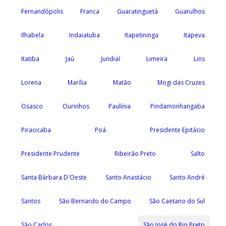
Fernandópolis
Franca
Guaratinguetá
Guarulhos
Ilhabela
Indaiatuba
Itapetininga
Itapeva
Itatiba
Jaú
Jundiaí
Limeira
Lins
Lorena
Marília
Matão
Mogi das Cruzes
Osasco
Ourinhos
Paulínia
Pindamonhangaba
Piracicaba
Poá
Presidente Epitácio
Presidente Prudente
Ribeirão Preto
Salto
Santa Bárbara D'Oeste
Santo Anastácio
Santo André
Santos
São Bernardo do Campo
São Caetano do Sul
São Carlos
São José do Rio Preto