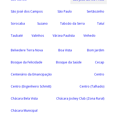
São José dos Campos
São Paulo
Sertãozinho
Sorocaba
Suzano
Taboão da Serra
Tatuí
Taubaté
Valinhos
Várzea Paulista
Vinhedo
Belvedere Terra Nova
Boa Vista
Bom Jardim
Bosque da Felicidade
Bosque da Saúde
Cecap
Centenário da Emancipação
Centro
Centro (Engenheiro Schmitt)
Centro (Talhado)
Chácara Bela Vista
Chácara Jockey Club (Zona Rural)
Chácara Municipal