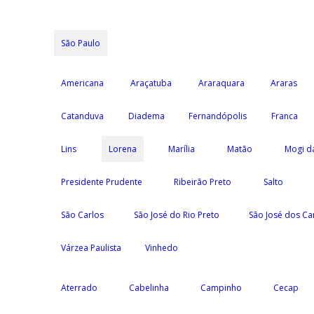
São Paulo
Americana
Araçatuba
Araraquara
Araras
Catanduva
Diadema
Fernandópolis
Franca
Lins
Lorena
Marília
Matão
Mogi d
Presidente Prudente
Ribeirão Preto
Salto
São Carlos
São José do Rio Preto
São José dos C
Várzea Paulista
Vinhedo
Aterrado
Cabelinha
Campinho
Cecap