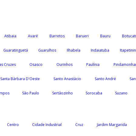
Atibaia
Avaré
Barretos
Barueri
Bauru
Botucat
Guaratinguetá
Guarulhos
Ilhabela
Indaiatuba
Itapetini
as Cruzes
Osasco
Ourinhos
Paulínia
Pindamonha
Santa Bárbara D'Oeste
Santo Anastácio
Santo André
San
ampos
São Paulo
Sertãozinho
Sorocaba
Suzano
Centro
Cidade Industrial
Cruz
Jardim Margarida