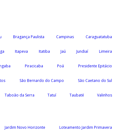
u
Bragança Paulista
Campinas
Caraguatatuba
nga
Itapeva
Itatiba
Jaú
Jundiaí
Limeira
ngaba
Piracicaba
Poá
Presidente Epitácio
tos
São Bernardo do Campo
São Caetano do Sul
Taboão da Serra
Tatuí
Taubaté
Valinhos
Jardim Novo Horizonte
Loteamento Jardim Primavera