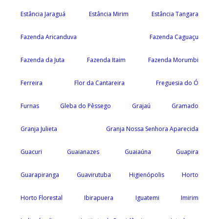
Estância Jaraguá
Estância Mirim
Estância Tangara
Fazenda Aricanduva
Fazenda Caguaçu
Fazenda da Juta
Fazenda Itaim
Fazenda Morumbi
Ferreira
Flor da Cantareira
Freguesia do Ó
Furnas
Gleba do Pêssego
Grajaú
Gramado
Granja Julieta
Granja Nossa Senhora Aparecida
Guacuri
Guaianazes
Guaiaúna
Guapira
Guarapiranga
Guavirutuba
Higienópolis
Horto
Horto Florestal
Ibirapuera
Iguatemi
Imirim