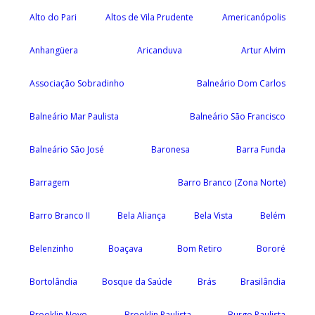
Alto do Pari
Altos de Vila Prudente
Americanópolis
Anhangüera
Aricanduva
Artur Alvim
Associação Sobradinho
Balneário Dom Carlos
Balneário Mar Paulista
Balneário São Francisco
Balneário São José
Baronesa
Barra Funda
Barragem
Barro Branco (Zona Norte)
Barro Branco II
Bela Aliança
Bela Vista
Belém
Belenzinho
Boaçava
Bom Retiro
Bororé
Bortolândia
Bosque da Saúde
Brás
Brasilândia
Brooklin Novo
Brooklin Paulista
Burgo Paulista