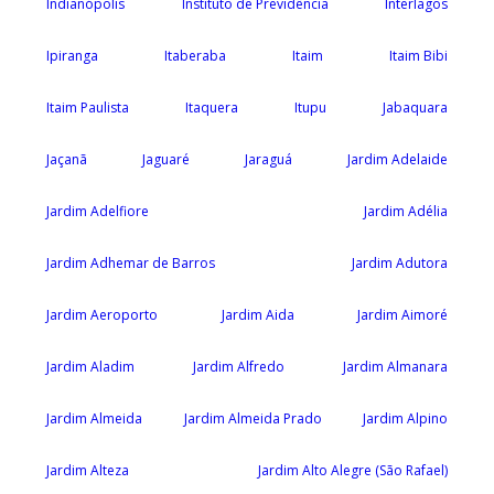
Indianópolis
Instituto de Previdência
Interlagos
Ipiranga
Itaberaba
Itaim
Itaim Bibi
Itaim Paulista
Itaquera
Itupu
Jabaquara
Jaçanã
Jaguaré
Jaraguá
Jardim Adelaide
Jardim Adelfiore
Jardim Adélia
Jardim Adhemar de Barros
Jardim Adutora
Jardim Aeroporto
Jardim Aida
Jardim Aimoré
Jardim Aladim
Jardim Alfredo
Jardim Almanara
Jardim Almeida
Jardim Almeida Prado
Jardim Alpino
Jardim Alteza
Jardim Alto Alegre (São Rafael)