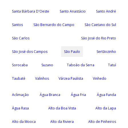
Santa Bárbara D'Oeste
Santo Anastácio
Santo André
Santos
São Bernardo do Campo
São Caetano do Sul
São Carlos
São José do Rio Preto
São José dos Campos
São Paulo
Sertãozinho
Sorocaba
Suzano
Taboão da Serra
Tatuí
Taubaté
Valinhos
Várzea Paulista
Vinhedo
Aclimação
Água Branca
Água Fria
Água Funda
Água Rasa
Alto da Boa Vista
Alto da Lapa
Alto da Mooca
Alto da Riviera
Alto de Pinheiros