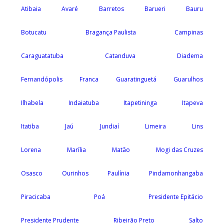
Atibaia
Avaré
Barretos
Barueri
Bauru
Botucatu
Bragança Paulista
Campinas
Caraguatatuba
Catanduva
Diadema
Fernandópolis
Franca
Guaratinguetá
Guarulhos
Ilhabela
Indaiatuba
Itapetininga
Itapeva
Itatiba
Jaú
Jundiaí
Limeira
Lins
Lorena
Marília
Matão
Mogi das Cruzes
Osasco
Ourinhos
Paulínia
Pindamonhangaba
Piracicaba
Poá
Presidente Epitácio
Presidente Prudente
Ribeirão Preto
Salto