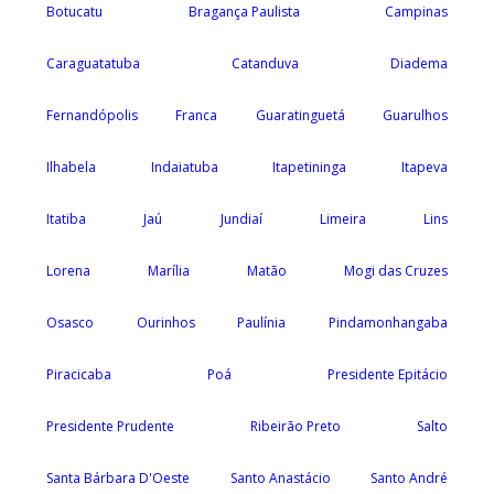
Botucatu
Bragança Paulista
Campinas
Caraguatatuba
Catanduva
Diadema
Fernandópolis
Franca
Guaratinguetá
Guarulhos
Ilhabela
Indaiatuba
Itapetininga
Itapeva
Itatiba
Jaú
Jundiaí
Limeira
Lins
Lorena
Marília
Matão
Mogi das Cruzes
Osasco
Ourinhos
Paulínia
Pindamonhangaba
Piracicaba
Poá
Presidente Epitácio
Presidente Prudente
Ribeirão Preto
Salto
Santa Bárbara D'Oeste
Santo Anastácio
Santo André