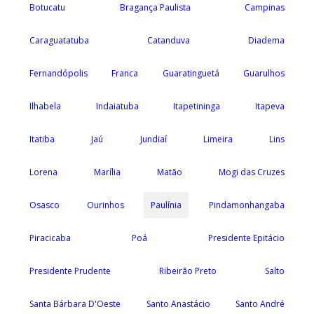
Botucatu
Bragança Paulista
Campinas
Caraguatatuba
Catanduva
Diadema
Fernandópolis
Franca
Guaratinguetá
Guarulhos
Ilhabela
Indaiatuba
Itapetininga
Itapeva
Itatiba
Jaú
Jundiaí
Limeira
Lins
Lorena
Marília
Matão
Mogi das Cruzes
Osasco
Ourinhos
Paulínia
Pindamonhangaba
Piracicaba
Poá
Presidente Epitácio
Presidente Prudente
Ribeirão Preto
Salto
Santa Bárbara D'Oeste
Santo Anastácio
Santo André