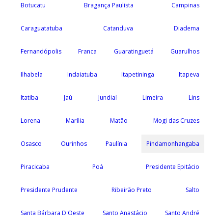
Botucatu
Bragança Paulista
Campinas
Caraguatatuba
Catanduva
Diadema
Fernandópolis
Franca
Guaratinguetá
Guarulhos
Ilhabela
Indaiatuba
Itapetininga
Itapeva
Itatiba
Jaú
Jundiaí
Limeira
Lins
Lorena
Marília
Matão
Mogi das Cruzes
Osasco
Ourinhos
Paulínia
Pindamonhangaba
Piracicaba
Poá
Presidente Epitácio
Presidente Prudente
Ribeirão Preto
Salto
Santa Bárbara D'Oeste
Santo Anastácio
Santo André