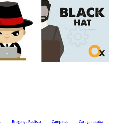
u
Bragança Paulista
Campinas
Caraguatatuba