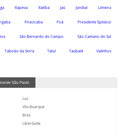
nga
Itapeva
Itatiba
Jaú
Jundiaí
Limeira
ngaba
Piracicaba
Poá
Presidente Epitácio
tos
São Bernardo do Campo
São Caetano do Sul
Taboão da Serra
Tatuí
Taubaté
Valinhos
Grande São Paulo
Luz
Vila Buarque
Brás
Liberdade