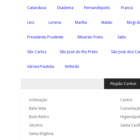
Catanduva
Diadema
Fernandópolis
Franca
Lins
Lorena
Marília
Matão
Mogi d
Presidente Prudente
Ribeirão Preto
Salto
São Carlos
São José do Rio Preto
São José dos C
Várzea Paulista
Vinhedo
Região Central
Aclimação
Centro
Bela Vista
Consolaçã
Bom Retiro
Higienópol
Glicério
Santa Cecíl
Santa Efigênia