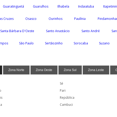
Guaratinguetá
Guarulhos
Ilhabela
Indaiatuba
Itapetini
as Cruzes
Osasco
Ourinhos
Paulínia
Pindamonha
Santa Bárbara D'Oeste
Santo Anastácio
Santo André
San
ampos
São Paulo
Sertãozinho
Sorocaba
Suzano
Zona Norte
Zona Oeste
Zona Sul
Zona Leste
Sé
o
Pari
is
República
ia
Cambuci