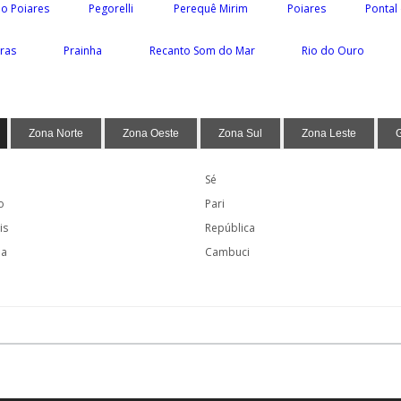
io Poiares
Pegorelli
Perequê Mirim
Poiares
Pontal
iras
Prainha
Recanto Som do Mar
Rio do Ouro
Zona Norte
Zona Oeste
Zona Sul
Zona Leste
Sé
o
Pari
is
República
ia
Cambuci