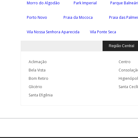
Morro do Algodão
Park Imperial
Parque Balneár
Porto Novo
Praia da Mococa
Praia das Palme
Vila Nossa Senhora Aparecida
Vila Ponte Seca
Região Central
Aclimação
Centro
Bela Vista
Consolaçã
Bom Retiro
Higienópol
Glicério
Santa Cecíl
Santa Efigênia