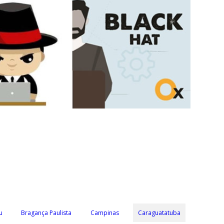
u
Bragança Paulista
Campinas
Caraguatatuba