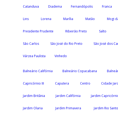
Catanduva
Diadema
Fernandópolis
Franca
Lins
Lorena
Marília
Matão
Mogi d
Presidente Prudente
Ribeirão Preto
Salto
São Carlos
São José do Rio Preto
São José dos C
Várzea Paulista
Vinhedo
Balneário Califórnia
Balneário Copacabana
Balneár
Capricórnio III
Caputera
Centro
Cidade Jar
Jardim Britânia
Jardim Califórnia
Jardim Capricórni
Jardim Olaria
Jardim Primavera
Jardim Rio Sant