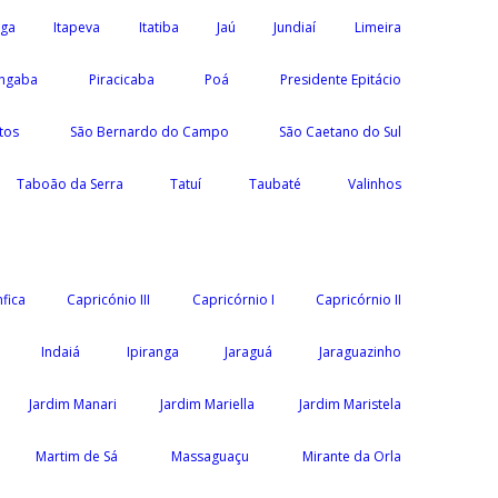
nga
Itapeva
Itatiba
Jaú
Jundiaí
Limeira
ngaba
Piracicaba
Poá
Presidente Epitácio
tos
São Bernardo do Campo
São Caetano do Sul
Taboão da Serra
Tatuí
Taubaté
Valinhos
fica
Capricónio III
Capricórnio I
Capricórnio II
Indaiá
Ipiranga
Jaraguá
Jaraguazinho
Jardim Manari
Jardim Mariella
Jardim Maristela
Martim de Sá
Massaguaçu
Mirante da Orla