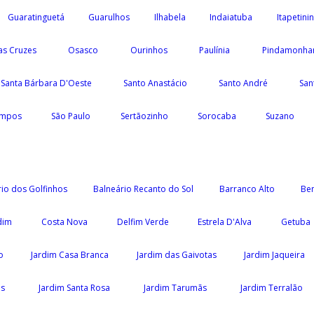
Guaratinguetá
Guarulhos
Ilhabela
Indaiatuba
Itapetini
as Cruzes
Osasco
Ourinhos
Paulínia
Pindamonha
Santa Bárbara D'Oeste
Santo Anastácio
Santo André
San
ampos
São Paulo
Sertãozinho
Sorocaba
Suzano
io dos Golfinhos
Balneário Recanto do Sol
Barranco Alto
Ben
dim
Costa Nova
Delfim Verde
Estrela D'Alva
Getuba
o
Jardim Casa Branca
Jardim das Gaivotas
Jardim Jaqueira
os
Jardim Santa Rosa
Jardim Tarumãs
Jardim Terralão