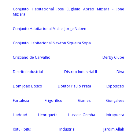
Conjunto Habitacional José Eugênio Abrão Miziara - Jone
Miziara
Conjunto Habitacional Michel Jorge Naben
Conjunto Habitacional Newton Siqueira Sopa
Cristiano de Carvalho
Derby Clube
Distrito Industrial I
Distrito Industrial II
Diva
Dom João Bosco
Doutor Paulo Prata
Exposição
Fortaleza
Frigorífico
Gomes
Gonçalves
Haddad
Henriqueta
Hussein Gemha
Ibirapuera
Ibitu (Ibitu)
Industrial
Jardim Allah