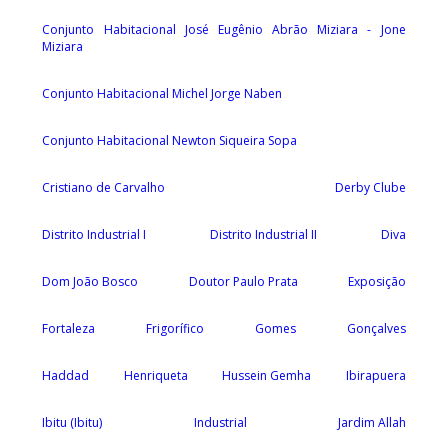
Conjunto Habitacional José Eugênio Abrão Miziara - Jone
Miziara
Conjunto Habitacional Michel Jorge Naben
Conjunto Habitacional Newton Siqueira Sopa
Cristiano de Carvalho
Derby Clube
Distrito Industrial I
Distrito Industrial II
Diva
Dom João Bosco
Doutor Paulo Prata
Exposição
Fortaleza
Frigorífico
Gomes
Gonçalves
Haddad
Henriqueta
Hussein Gemha
Ibirapuera
Ibitu (Ibitu)
Industrial
Jardim Allah