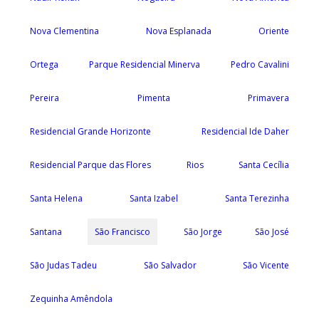
Nova Clementina
Nova Esplanada
Oriente
Ortega
Parque Residencial Minerva
Pedro Cavalini
Pereira
Pimenta
Primavera
Residencial Grande Horizonte
Residencial Ide Daher
Residencial Parque das Flores
Rios
Santa Cecília
Santa Helena
Santa Izabel
Santa Terezinha
Santana
São Francisco
São Jorge
São José
São Judas Tadeu
São Salvador
São Vicente
Zequinha Amêndola