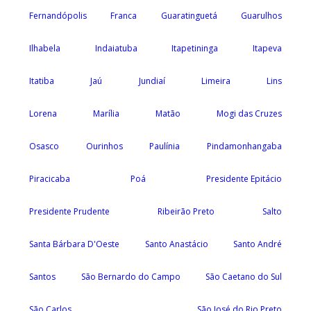
Fernandópolis
Franca
Guaratinguetá
Guarulhos
Ilhabela
Indaiatuba
Itapetininga
Itapeva
Itatiba
Jaú
Jundiaí
Limeira
Lins
Lorena
Marília
Matão
Mogi das Cruzes
Osasco
Ourinhos
Paulínia
Pindamonhangaba
Piracicaba
Poá
Presidente Epitácio
Presidente Prudente
Ribeirão Preto
Salto
Santa Bárbara D'Oeste
Santo Anastácio
Santo André
Santos
São Bernardo do Campo
São Caetano do Sul
São Carlos
São José do Rio Preto