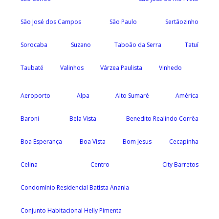
São José dos Campos
São Paulo
Sertãozinho
Sorocaba
Suzano
Taboão da Serra
Tatuí
Taubaté
Valinhos
Várzea Paulista
Vinhedo
Aeroporto
Alpa
Alto Sumaré
América
Baroni
Bela Vista
Benedito Realindo Corrêa
Boa Esperança
Boa Vista
Bom Jesus
Cecapinha
Celina
Centro
City Barretos
Condomínio Residencial Batista Anania
Conjunto Habitacional Helly Pimenta