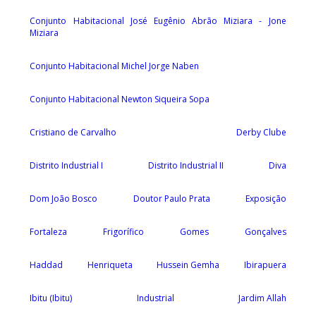
Conjunto Habitacional José Eugênio Abrão Miziara - Jone
Miziara
Conjunto Habitacional Michel Jorge Naben
Conjunto Habitacional Newton Siqueira Sopa
Cristiano de Carvalho
Derby Clube
Distrito Industrial I
Distrito Industrial II
Diva
Dom João Bosco
Doutor Paulo Prata
Exposição
Fortaleza
Frigorífico
Gomes
Gonçalves
Haddad
Henriqueta
Hussein Gemha
Ibirapuera
Ibitu (Ibitu)
Industrial
Jardim Allah