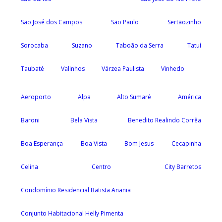
São José dos Campos
São Paulo
Sertãozinho
Sorocaba
Suzano
Taboão da Serra
Tatuí
Taubaté
Valinhos
Várzea Paulista
Vinhedo
Aeroporto
Alpa
Alto Sumaré
América
Baroni
Bela Vista
Benedito Realindo Corrêa
Boa Esperança
Boa Vista
Bom Jesus
Cecapinha
Celina
Centro
City Barretos
Condomínio Residencial Batista Anania
Conjunto Habitacional Helly Pimenta