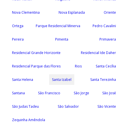
Nova Clementina
Nova Esplanada
Oriente
Ortega
Parque Residencial Minerva
Pedro Cavalini
Pereira
Pimenta
Primavera
Residencial Grande Horizonte
Residencial Ide Daher
Residencial Parque das Flores
Rios
Santa Cecília
Santa Helena
Santa Izabel
Santa Terezinha
Santana
São Francisco
São Jorge
São José
São Judas Tadeu
São Salvador
São Vicente
Zequinha Amêndola