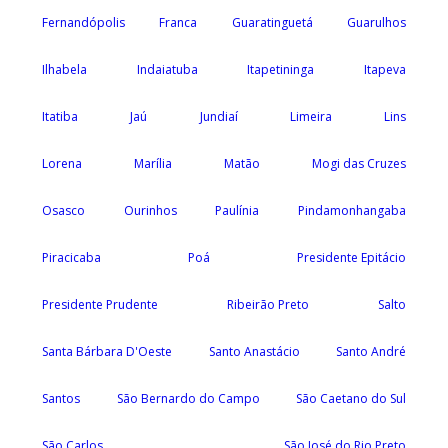
Fernandópolis
Franca
Guaratinguetá
Guarulhos
Ilhabela
Indaiatuba
Itapetininga
Itapeva
Itatiba
Jaú
Jundiaí
Limeira
Lins
Lorena
Marília
Matão
Mogi das Cruzes
Osasco
Ourinhos
Paulínia
Pindamonhangaba
Piracicaba
Poá
Presidente Epitácio
Presidente Prudente
Ribeirão Preto
Salto
Santa Bárbara D'Oeste
Santo Anastácio
Santo André
Santos
São Bernardo do Campo
São Caetano do Sul
São Carlos
São José do Rio Preto