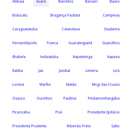
Atibaia
Avaré
Barretos
Barueri
Bauru
Botucatu
Bragança Paulista
Campinas
Caraguatatuba
Catanduva
Diadema
Fernandópolis
Franca
Guaratinguetá
Guarulhos
Ilhabela
Indaiatuba
Itapetininga
Itapeva
Itatiba
Jaú
Jundiaí
Limeira
Lins
Lorena
Marília
Matão
Mogi das Cruzes
Osasco
Ourinhos
Paulínia
Pindamonhangaba
Piracicaba
Poá
Presidente Epitácio
Presidente Prudente
Ribeirão Preto
Salto