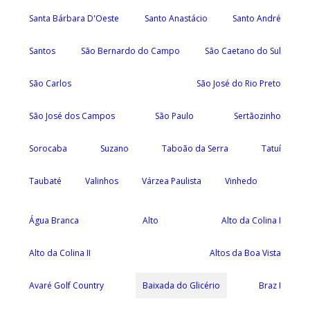
Santa Bárbara D'Oeste
Santo Anastácio
Santo André
Santos
São Bernardo do Campo
São Caetano do Sul
São Carlos
São José do Rio Preto
São José dos Campos
São Paulo
Sertãozinho
Sorocaba
Suzano
Taboão da Serra
Tatuí
Taubaté
Valinhos
Várzea Paulista
Vinhedo
Água Branca
Alto
Alto da Colina I
Alto da Colina II
Altos da Boa Vista
Avaré Golf Country
Baixada do Glicério
Braz I