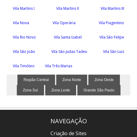
Vila Martins I
Vila Martins II
Vila Martins III
Vila Nova
Vila Operária
Vila Piagentino
Vila Rio Novo
Vila Santa Izabel
Vila São Felipe
Vila São João
Vila São Judas Tadeu
Vila São Luiz
Vila Timóteo
Vila Três Marias
Região Central
Zona Norte
Zona Oeste
Zona Sul
Zona Leste
Grande São Paulo
NAVEGAÇÃO
Criação de Sites