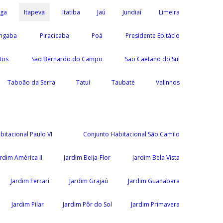
nga
Itapeva
Itatiba
Jaú
Jundiaí
Limeira
ngaba
Piracicaba
Poá
Presidente Epitácio
tos
São Bernardo do Campo
São Caetano do Sul
Taboão da Serra
Tatuí
Taubaté
Valinhos
bitacional Paulo VI
Conjunto Habitacional São Camilo
ardim América II
Jardim Beija-Flor
Jardim Bela Vista
Jardim Ferrari
Jardim Grajaú
Jardim Guanabara
Jardim Pilar
Jardim Pôr do Sol
Jardim Primavera