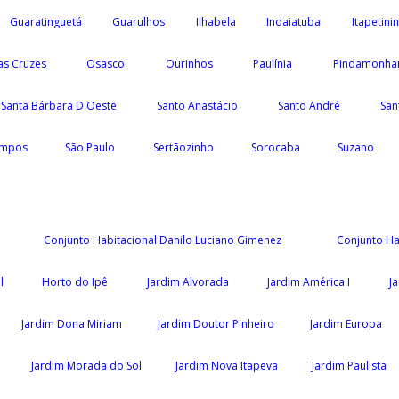
Guaratinguetá
Guarulhos
Ilhabela
Indaiatuba
Itapetini
as Cruzes
Osasco
Ourinhos
Paulínia
Pindamonha
Santa Bárbara D'Oeste
Santo Anastácio
Santo André
San
ampos
São Paulo
Sertãozinho
Sorocaba
Suzano
Conjunto Habitacional Danilo Luciano Gimenez
Conjunto Ha
l
Horto do Ipê
Jardim Alvorada
Jardim América I
J
Jardim Dona Miriam
Jardim Doutor Pinheiro
Jardim Europa
Jardim Morada do Sol
Jardim Nova Itapeva
Jardim Paulista