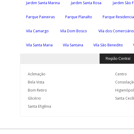
Jardim Santa Marina
Jardim Santa Rosa
Jardim São F
Parque Paineiras
Parque Planalto
Parque Residencia
Vila Camargo
Vila Dom Bosco
Vila dos Comerciári
Vila Santa Maria
Vila Santana
Vila São Benedito
Região Central
Aclimação
Centro
Bela Vista
Consolaçã
Bom Retiro
Higienópol
Glicério
Santa Cecíl
Santa Efigênia