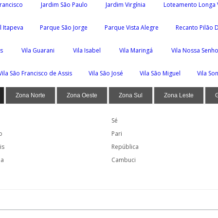
rancisco
Jardim São Paulo
Jardim Virgínia
Loteamento Longa 
l Itapeva
Parque São Jorge
Parque Vista Alegre
Recanto Pilão 
os
Vila Guarani
Vila Isabel
Vila Maringá
Vila Nossa Senho
Vila São Francisco de Assis
Vila São José
Vila São Miguel
Vila So
Zona Norte
Zona Oeste
Zona Sul
Zona Leste
Sé
o
Pari
is
República
ia
Cambuci