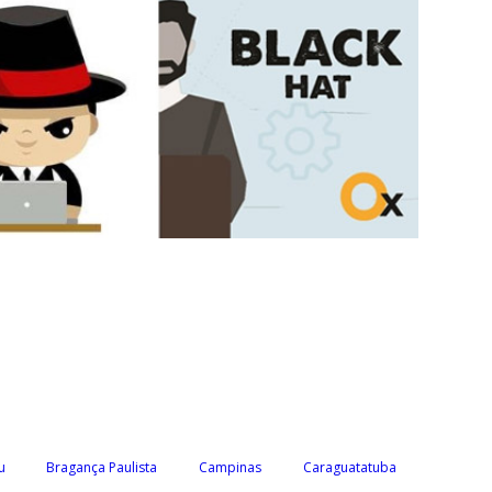
u
Bragança Paulista
Campinas
Caraguatatuba