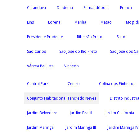
Catanduva
Diadema
Fernandópolis
Franca
Lins
Lorena
Marília
Matão
Mogi d
Presidente Prudente
Ribeirão Preto
Salto
São Carlos
São José do Rio Preto
São José dos C
Várzea Paulista
Vinhedo
Central Park
Centro
Colina dos Pinheiros
Conjunto Habitacional Tancredo Neves
Distrito Industria
Jardim Belvedere
Jardim Brasil
Jardim Califórnia
Jardim Maringá
Jardim Maringá III
Jardim Maringá IV