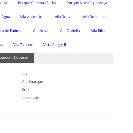
Vida
Parque Cimentolândia
Parque Nova Esperança
D'Agua
Vila Aparecida
Vila Boava
Vila Bom Jesus
ra de Fátima
Vila Nova
Vila Ophélia
Vila Ribas
nia
Vila Taquari
Vista Alegre II
Grande São Paulo
Luz
Vila Buarque
Brás
Liberdade