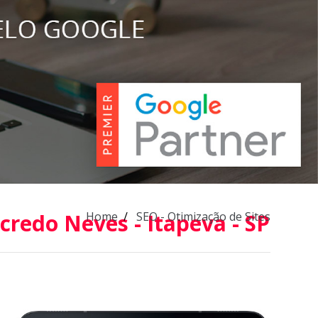
credo Neves - Itapeva - SP
Home
SEO - Otimização de Sites