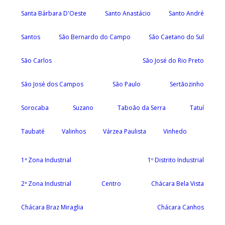
Santa Bárbara D'Oeste
Santo Anastácio
Santo André
Santos
São Bernardo do Campo
São Caetano do Sul
São Carlos
São José do Rio Preto
São José dos Campos
São Paulo
Sertãozinho
Sorocaba
Suzano
Taboão da Serra
Tatuí
Taubaté
Valinhos
Várzea Paulista
Vinhedo
1ª Zona Industrial
1º Distrito Industrial
2ª Zona Industrial
Centro
Chácara Bela Vista
Chácara Braz Miraglia
Chácara Canhos